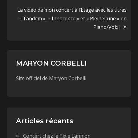
g
g
e
e
La vidéo de mon concert à l’Etage avec les titres
r
r
s
s
u
u
« Tandem », « Innocence » et « PleineLune » en
r
r
T
F
Piano/Voix !
w
a
i
c
t
e
t
b
e
o
r
o
(
k
o
(
u
o
MARYON CORBELLI
v
u
r
v
e
r
d
Site officiel de Maryon Corbelli
e
a
d
n
a
s
n
u
s
n
u
e
n
n
e
o
n
u
o
v
u
Articles récents
e
v
l
e
l
l
e
l
Concert chez le Pixie Lannion
f
e