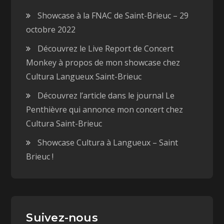
e
f
n
e
Showcase à la FNAC de Saint-Brieuc – 29
ê
n
t
ê
octobre 2022
r
t
e
r
)
e
Découvrez le Live Report de Concert
)
Monkey à propos de mon showcase chez
Cultura Langueux Saint-Brieuc
Découvrez l’article dans le journal Le
Penthièvre qui annonce mon concert chez
Cultura Saint-Brieuc
Showcase Cultura à Langueux – Saint
Brieuc !
Suivez-nous