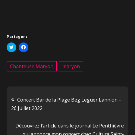
Partager :
C
C
l
l
i
i
q
q
u
u
Chanteuse Maryon
maryon
e
e
z
z
p
p
o
o
u
u
r
r
p
p
a
a
r
r
Concert Bar de la Plage Beg Leguer Lannion –
t
t
a
a
26 Juillet 2022
g
g
e
e
r
r
s
s
u
u
Découvrez l’article dans le journal Le Penthièvre
r
r
T
F
qui annonce mon concert chez Cultura Saint-