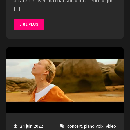
à Lannion avec ma chanson « Innocence » que
[…]
LIRE PLUS
,
,
24 juin 2022
concert
piano voix
video