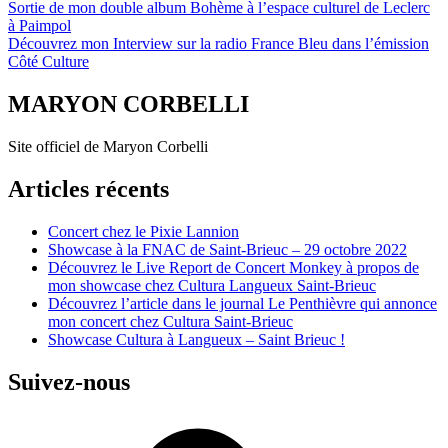
Sortie de mon double album Bohème à l’espace culturel de Leclerc
à Paimpol
Navigation
Découvrez mon Interview sur la radio France Bleu dans l’émission
de
Côté Culture
l’article
MARYON CORBELLI
Site officiel de Maryon Corbelli
Articles récents
Concert chez le Pixie Lannion
Showcase à la FNAC de Saint-Brieuc – 29 octobre 2022
Découvrez le Live Report de Concert Monkey à propos de
mon showcase chez Cultura Langueux Saint-Brieuc
Découvrez l’article dans le journal Le Penthièvre qui annonce
mon concert chez Cultura Saint-Brieuc
Showcase Cultura à Langueux – Saint Brieuc !
Suivez-nous
Facebook