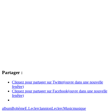
Partager :
Cliquez pour partager sur Twitter(ouvre dans une nouvelle
fenêtre)
Cliquez pour partager sur Facebook(ouvre dans une nouvelle
fenêtre)
album
Bohème
E.Leclerc
lannion
Leclerc
Music
musique