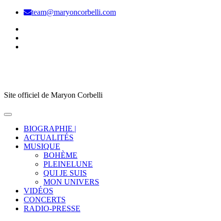
Skip
team@maryoncorbelli.com
to
content
Maryon Corbelli
Site officiel de Maryon Corbelli
BIOGRAPHIE |
ACTUALITÉS
MUSIQUE
BOHÈME
PLEINELUNE
QUI JE SUIS
MON UNIVERS
VIDÉOS
CONCERTS
RADIO-PRESSE