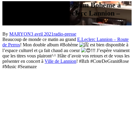
Sortie de mon double album Bohème à
l’espace culturel de Leclerc Lannion –
Route de Perros
By
MARYON
3 avril 2021
radio-presse
Beaucoup de monde ce matin au grand
E.Leclerc Lannion – Route
de Perros
! Mon double album #Bohème
est bien disponible à
l’espace culturel et ça fait chaud au coeur
!!! J’espère vraiment
que les titres vous plairont^^ Hâte d’avoir vos retours et de vous les
présenter en concert à
Ville de Lannion
! #Bzh #CoteDeGranitRose
#Music #Seamaze