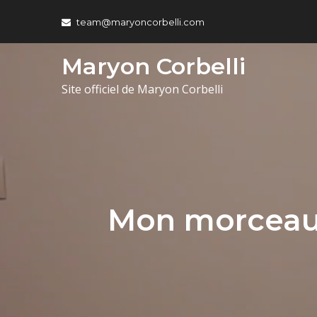
team@maryoncorbelli.com
Maryon Corbelli
Site officiel de Maryon Corbelli
Mon morceau 