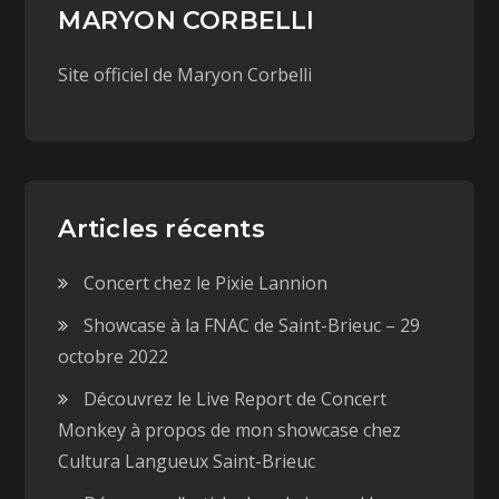
r
v
MARYON CORBELLI
e
r
d
e
a
d
n
a
Site officiel de Maryon Corbelli
s
n
u
s
n
u
e
n
n
e
o
n
u
o
v
u
e
v
l
e
l
l
Articles récents
e
l
f
e
e
f
n
Concert chez le Pixie Lannion
e
ê
n
t
ê
Showcase à la FNAC de Saint-Brieuc – 29
r
t
e
r
)
e
octobre 2022
)
Découvrez le Live Report de Concert
Monkey à propos de mon showcase chez
Cultura Langueux Saint-Brieuc