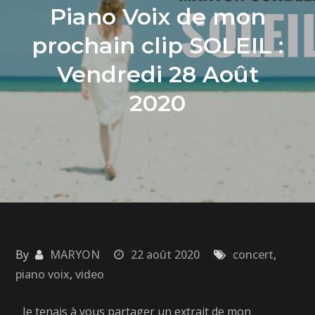
Piano Voix de mon
prochain clip SOLEIL :
Vendredi 28 Août
2020
By
MARYON
22 août 2020
concert
,
piano voix
,
video
Je tenais à vous partager un extrait de mon