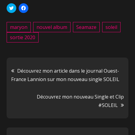
C
C
l
l
i
i
q
q
u
u
maryon
nouvel album
Seamaze
soleil
e
e
z
z
p
p
sortie 2020
o
o
u
u
r
r
p
p
a
a
r
r
t
t
a
a
g
g
Découvrez mon article dans le journal Ouest-
e
e
r
r
France Lannion sur mon nouveau single SOLEIL
s
s
u
u
r
r
T
F
Découvrez mon nouveau Single et Clip
w
a
i
c
#SOLEIL
t
e
t
b
e
o
r
o
(
k
o
(
u
o
v
u