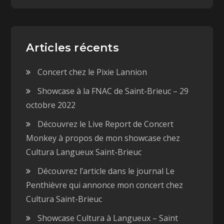
o
(
u
o
v
u
r
v
e
r
d
e
a
d
Articles récents
n
a
s
n
u
s
n
u
Concert chez le Pixie Lannion
e
n
n
e
o
n
Showcase à la FNAC de Saint-Brieuc – 29
u
o
v
u
octobre 2022
e
v
l
e
l
l
Découvrez le Live Report de Concert
e
l
f
e
Monkey à propos de mon showcase chez
e
f
n
e
Cultura Langueux Saint-Brieuc
ê
n
t
ê
r
t
Découvrez l’article dans le journal Le
e
r
)
e
Penthièvre qui annonce mon concert chez
)
Cultura Saint-Brieuc
Showcase Cultura à Langueux – Saint