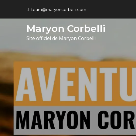
team@maryoncorbelli.com
Maryon Corbelli
Site officiel de Maryon Corbelli