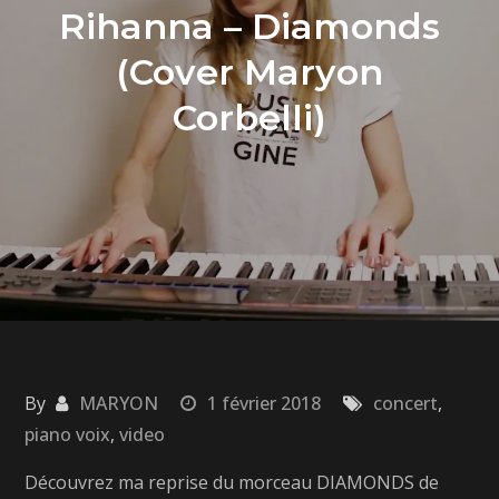
Rihanna – Diamonds
(Cover Maryon
Corbelli)
By
MARYON
1 février 2018
concert
,
piano voix
,
video
Découvrez ma reprise du morceau DIAMONDS de