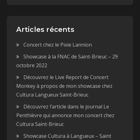
d
e
a
d
n
a
s
n
u
s
n
u
e
n
Articles récents
n
e
o
n
u
o
v
u
Concert chez le Pixie Lannion
e
v
l
e
l
l
Showcase à la FNAC de Saint-Brieuc – 29
e
l
f
e
octobre 2022
e
f
n
e
ê
n
Découvrez le Live Report de Concert
t
ê
r
t
Monkey à propos de mon showcase chez
e
r
)
e
Cultura Langueux Saint-Brieuc
)
Découvrez l’article dans le journal Le
Penthièvre qui annonce mon concert chez
Cultura Saint-Brieuc
Showcase Cultura à Langueux – Saint