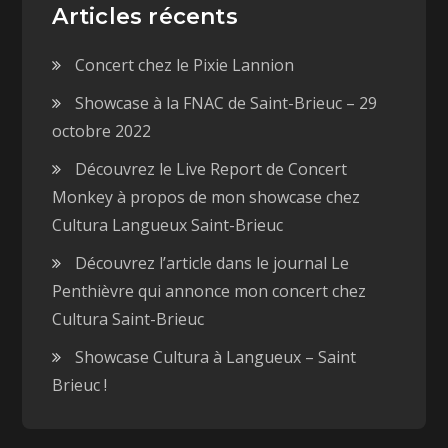
l
l
Articles récents
e
l
f
e
e
f
n
Concert chez le Pixie Lannion
e
ê
n
t
ê
Showcase à la FNAC de Saint-Brieuc – 29
r
t
e
r
)
e
octobre 2022
)
Découvrez le Live Report de Concert
Monkey à propos de mon showcase chez
Cultura Langueux Saint-Brieuc
Découvrez l’article dans le journal Le
Penthièvre qui annonce mon concert chez
Cultura Saint-Brieuc
Showcase Cultura à Langueux – Saint
Brieuc !