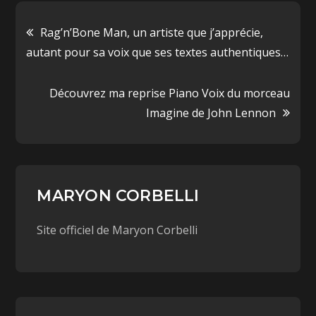
r
r
t
t
a
a
g
g
Rag’n’Bone Man, un artiste que j’apprécie,
e
e
r
r
autant pour sa voix que ses textes authentiques…
s
s
u
u
r
r
T
F
Découvrez ma reprise Piano Voix du morceau
w
a
i
c
Imagine de John Lennon
t
e
t
b
e
o
r
o
(
k
o
(
u
o
v
u
r
v
MARYON CORBELLI
e
r
d
e
a
d
n
a
Site officiel de Maryon Corbelli
s
n
u
s
n
u
e
n
n
e
o
n
u
o
v
u
e
v
l
e