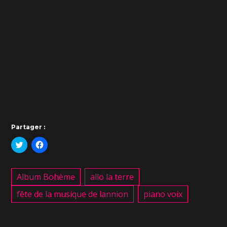
Partager :
C
C
l
l
i
i
q
q
u
u
Album Bohème
allo la terre
e
e
z
z
p
p
fête de la musique de lannion
piano voix
o
o
u
u
r
r
p
p
a
a