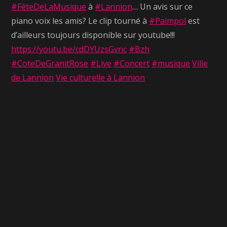
#FêteDeLaMusique
à
#Lannion
… Un avis sur ce
piano voix les amis? Le clip tourné à
#Paimpol
est
d’ailleurs toujours disponible sur youtube!!!
https://youtu.be/cdDYUzsGvnc
#Bzh
#CoteDeGranitRose
#Live
#Concert
#musique
Ville
de Lannion
Vie culturelle à Lannion