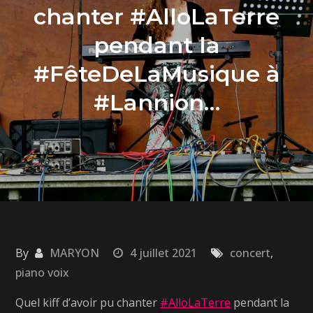
chanter #AlloLaTerre
pendant la
#FêteDeLaMusique à
#Lannion…
By
MARYON
4 juillet 2021
concert
,
piano voix
Quel kiff d’avoir pu chanter
#AlloLaTerre
pendant la