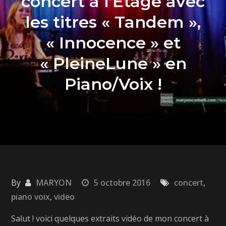
concert à l’Etage avec
les titres « Tandem »,
« Innocence » et
« PleineLune » en
Piano/Voix !
By
MARYON
5 octobre 2016
concert
,
piano voix
,
video
Salut ! voici quelques extraits vidéo de mon concert à