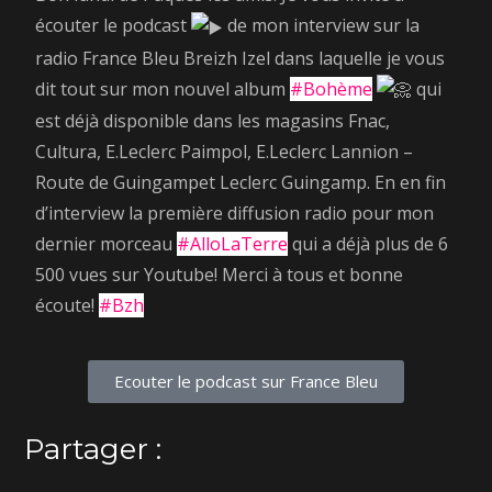
écouter le podcast
de mon interview sur la
radio France Bleu Breizh Izel
dans laquelle je vous
dit tout sur mon nouvel album
#Bohème
qui
est déjà disponible dans les magasins
Fnac,
Cultura, E.Leclerc Paimpol, E.Leclerc Lannion –
Route de Guingamp
et Leclerc Guingamp. En en fin
d’interview la première diffusion radio pour mon
dernier morceau
#AlloLaTerre
qui a déjà plus de 6
500 vues sur Youtube! Merci à tous et bonne
écoute!
#Bzh
Ecouter le podcast sur France Bleu
Partager :