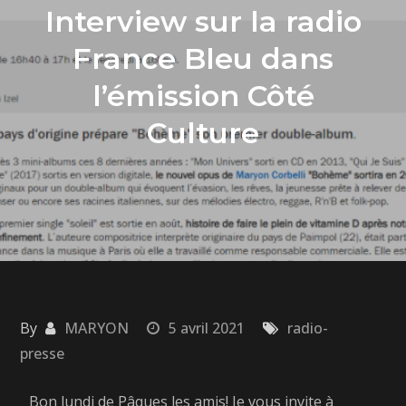
Interview sur la radio
France Bleu dans
l’émission Côté
Culture
By
MARYON
5 avril 2021
radio-
presse
Bon lundi de Pâques les amis! Je vous invite à