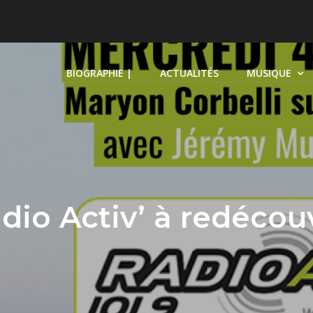
BIOGRAPHIE |
ACTUALITÉS
MUSIQUE
dio Activ’ à redécouv