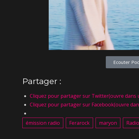
Ecouter Pod
Partager :
Cliquez pour partager sur Twitter(ouvre dans 
Cliquez pour partager sur Facebook(ouvre dan
émission radio
Ferarock
maryon
Radio