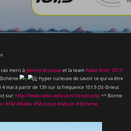
se
t cas merci à
Jérémy Musique
et la team
Radio Activ’ 101.9
um Bohème
Hyper curieuse de savoir ce qui va être
4 mai à partir de 13h sur la fréquence 101.9 (St-Brieuc
ct sur:
http://www.radio-activ.com/stream.php
^^ Bonne
on
#FM
#Radio
#Musique
#Album
#Boheme