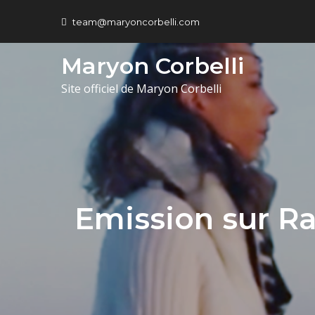
team@maryoncorbelli.com
Maryon Corbelli
Site officiel de Maryon Corbelli
Emission sur Ra