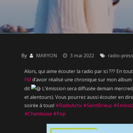
By
MARYON
3 mai 2022
radio-pres
Alors, qui aime écouter la radio par ici ??? En tou
FM
d’avoir réalisé une chronique sur mon alb
dit
L’émission sera diffusée demain mercredi 
et alentours). Vous pourrez aussi écouter en dire
soirée à tous!
#RadioActiv
#SaintBrieuc
#Emissi
#Chanteuse
#Pop